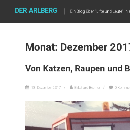
DER ARLBERG
Ein Blog über "Lifte und Leute" 
Monat: Dezember 201
Von Katzen, Raupen und B
18. Dezember 2017
Ekkehard Bechler
0 Kommen