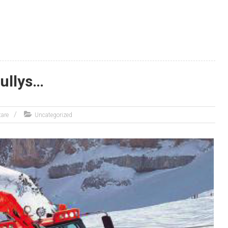
ullys…
are
Uncategorized