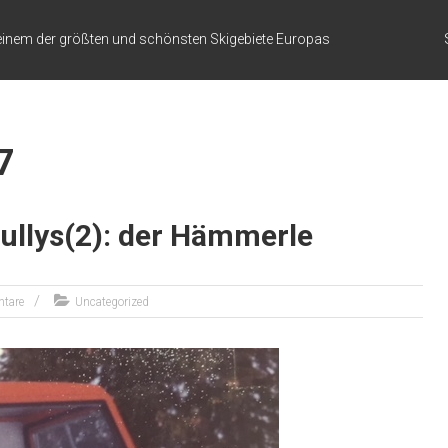
in einem der größten und schönsten Skigebiete Europas
7
ullys(2): der Hämmerle
tare
Uncategorized