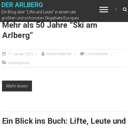
DER ARLBERG
Ein Blog über "Lifte und Leute" in einem der
größten und schönsten Skigebiete Europas
Mehr als 50 Jahre “Ski am
Arlberg”
17. Januar 2023
Ekkehard Bechler
2 Kommentare
Uncategorized
Mehr lesen
Ein Blick ins Buch: Lifte, Leute und