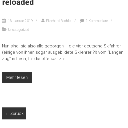
reloaded
18. Januar 2019
Ekkehard Bechler
2 Kommentare
Uncategorized
Nun sind sie also alle geborgen – die vier deutsche Skifahrer
(einige von ihnen sogar ausgebildete Skilehrer ?!) vom “Langen
Zug” in Lech, für die offenbar zur
Mehr lesen
← Zurück